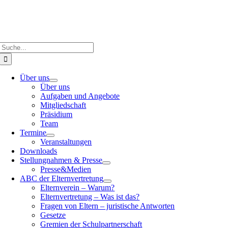
Suche
nach:
Über uns
Über uns
Aufgaben und Angebote
Mitgliedschaft
Präsidium
Team
Termine
Veranstaltungen
Downloads
Stellungnahmen & Presse
Presse&Medien
ABC der Elternvertretung
Elternverein – Warum?
Elternvertretung – Was ist das?
Fragen von Eltern – juristische Antworten
Gesetze
Gremien der Schulpartnerschaft