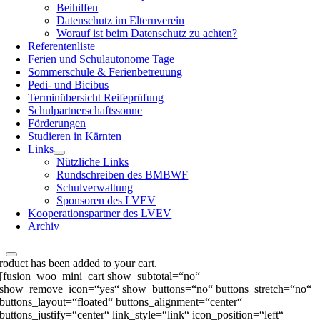
Beihilfen
Datenschutz im Elternverein
Worauf ist beim Datenschutz zu achten?
Referentenliste
Ferien und Schulautonome Tage
Sommerschule & Ferienbetreuung
Pedi- und Bicibus
Terminübersicht Reifeprüfung
Schulpartnerschaftssonne
Förderungen
Studieren in Kärnten
Links
Nützliche Links
Rundschreiben des BMBWF
Schulverwaltung
Sponsoren des LVEV
Kooperationspartner des LVEV
Archiv
roduct has been added to your cart.
[fusion_woo_mini_cart show_subtotal=“no“
show_remove_icon=“yes“ show_buttons=“no“ buttons_stretch=“no“
buttons_layout=“floated“ buttons_alignment=“center“
buttons_justify=“center“ link_style=“link“ icon_position=“left“