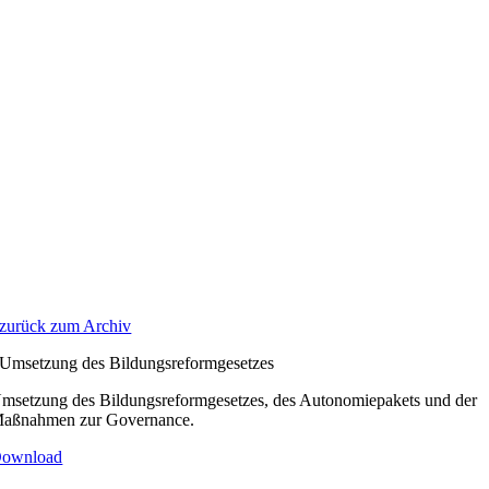
Zum
Inhalt
springen
zurück zum Archiv
Umsetzung des Bildungsreformgesetzes
msetzung des Bildungsreformgesetzes, des Autonomiepakets und der
aßnahmen zur Governance.
ownload