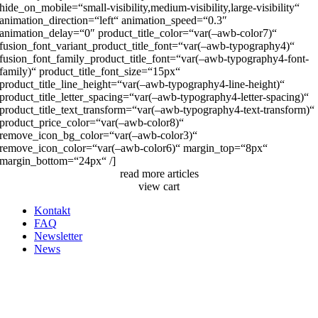
hide_on_mobile=“small-visibility,medium-visibility,large-visibility“
animation_direction=“left“ animation_speed=“0.3″
animation_delay=“0″ product_title_color=“var(–awb-color7)“
fusion_font_variant_product_title_font=“var(–awb-typography4)“
fusion_font_family_product_title_font=“var(–awb-typography4-font-
family)“ product_title_font_size=“15px“
product_title_line_height=“var(–awb-typography4-line-height)“
product_title_letter_spacing=“var(–awb-typography4-letter-spacing)“
product_title_text_transform=“var(–awb-typography4-text-transform)“
product_price_color=“var(–awb-color8)“
remove_icon_bg_color=“var(–awb-color3)“
remove_icon_color=“var(–awb-color6)“ margin_top=“8px“
margin_bottom=“24px“ /]
read more articles
view cart
Kontakt
FAQ
Newsletter
News
Nach
oben