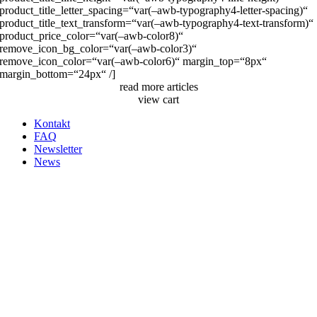
product_title_letter_spacing=“var(–awb-typography4-letter-spacing)“
product_title_text_transform=“var(–awb-typography4-text-transform)“
product_price_color=“var(–awb-color8)“
remove_icon_bg_color=“var(–awb-color3)“
remove_icon_color=“var(–awb-color6)“ margin_top=“8px“
margin_bottom=“24px“ /]
read more articles
view cart
Kontakt
FAQ
Newsletter
News
Nach
oben