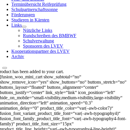
Terminübersicht Reifeprüfung
Schulpartnerschaftssonne
Förderungen
Studieren in Kärnten
Links
Nützliche Links
Rundschreiben des BMBWF
Schulverwaltung
Sponsoren des LVEV
Kooperationspartner des LVEV
Archiv
roduct has been added to your cart.
[fusion_woo_mini_cart show_subtotal=“no“
show_remove_icon=“yes“ show_buttons=“no“ buttons_stretch=“no“
buttons_layout=“floated“ buttons_alignment=“center“
buttons_justify=“center“ link_style=“link“ icon_position=“left“
hide_on_mobile=“small-visibility,medium-visibility,large-visibility“
animation_direction=“left“ animation_speed=“0.3″
animation_delay=“0″ product_title_color=“var(–awb-color7)“
fusion_font_variant_product_title_font=“var(–awb-typography4)“
fusion_font_family_product_title_font=“var(–awb-typography4-font-
family)“ product_title_font_size=“15px“
product_title_line_height=“var(–awb-typography4-line-height)“