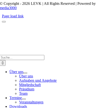
© Copyright - 2026 LEVK | All Rights Reserved | Powered by
media3000
Page load link
Suche
nach:
Über uns
Über uns
Aufgaben und Angebote
Mitgliedschaft
Präsidium
Team
Termine
Veranstaltungen
Downloads