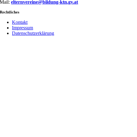
Mail:
elternvereine@bildung-ktn.gv.at
Rechtliches
Kontakt
Impressum
Datenschutzerklärung