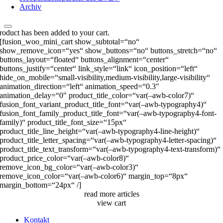
Archiv
roduct has been added to your cart.
[fusion_woo_mini_cart show_subtotal=“no“
show_remove_icon=“yes“ show_buttons=“no“ buttons_stretch=“no“
buttons_layout=“floated“ buttons_alignment=“center“
buttons_justify=“center“ link_style=“link“ icon_position=“left“
hide_on_mobile=“small-visibility,medium-visibility,large-visibility“
animation_direction=“left“ animation_speed=“0.3″
animation_delay=“0″ product_title_color=“var(–awb-color7)“
fusion_font_variant_product_title_font=“var(–awb-typography4)“
fusion_font_family_product_title_font=“var(–awb-typography4-font-
family)“ product_title_font_size=“15px“
product_title_line_height=“var(–awb-typography4-line-height)“
product_title_letter_spacing=“var(–awb-typography4-letter-spacing)“
product_title_text_transform=“var(–awb-typography4-text-transform)“
product_price_color=“var(–awb-color8)“
remove_icon_bg_color=“var(–awb-color3)“
remove_icon_color=“var(–awb-color6)“ margin_top=“8px“
margin_bottom=“24px“ /]
read more articles
view cart
Kontakt