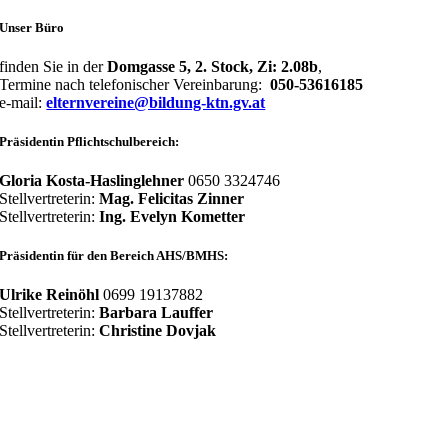
Unser Büro
finden Sie in der
Domgasse 5, 2. Stock, Zi: 2.08b
,
Termine nach telefonischer Vereinbarung:
050-53616185
e-mail:
elternvereine@bildung-ktn.gv.at
Präsidentin Pflichtschulbereich:
Gloria Kosta-Haslinglehner
0650 3324746
Stellvertreterin:
Mag. Felicitas Zinner
Stellvertreterin:
Ing. Evelyn Kometter
Präsidentin für den Bereich AHS/BMHS:
Ulrike Reinöhl
0699 19137882
Stellvertreterin:
Barbara Lauffer
Stellvertreterin:
Christine Dovjak