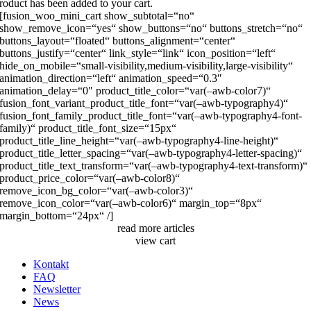
roduct has been added to your cart.
[fusion_woo_mini_cart show_subtotal=“no“
show_remove_icon=“yes“ show_buttons=“no“ buttons_stretch=“no“
buttons_layout=“floated“ buttons_alignment=“center“
buttons_justify=“center“ link_style=“link“ icon_position=“left“
hide_on_mobile=“small-visibility,medium-visibility,large-visibility“
animation_direction=“left“ animation_speed=“0.3″
animation_delay=“0″ product_title_color=“var(–awb-color7)“
fusion_font_variant_product_title_font=“var(–awb-typography4)“
fusion_font_family_product_title_font=“var(–awb-typography4-font-
family)“ product_title_font_size=“15px“
product_title_line_height=“var(–awb-typography4-line-height)“
product_title_letter_spacing=“var(–awb-typography4-letter-spacing)“
product_title_text_transform=“var(–awb-typography4-text-transform)“
product_price_color=“var(–awb-color8)“
remove_icon_bg_color=“var(–awb-color3)“
remove_icon_color=“var(–awb-color6)“ margin_top=“8px“
margin_bottom=“24px“ /]
read more articles
view cart
Kontakt
FAQ
Newsletter
News