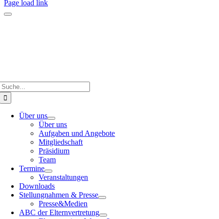
Page load link
Suche
nach:
Über uns
Über uns
Aufgaben und Angebote
Mitgliedschaft
Präsidium
Team
Termine
Veranstaltungen
Downloads
Stellungnahmen & Presse
Presse&Medien
ABC der Elternvertretung