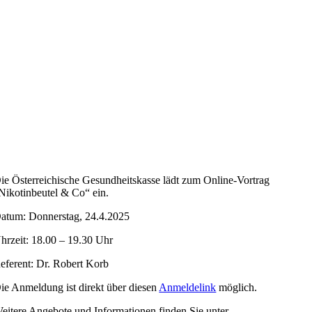
ie Österreichische Gesundheitskasse lädt zum Online-Vortrag
Nikotinbeutel & Co“ ein.
atum: Donnerstag, 24.4.2025
hrzeit: 18.00 – 19.30 Uhr
eferent: Dr. Robert Korb
ie Anmeldung ist direkt über diesen
Anmeldelink
möglich.
eitere Angebote und Informationen finden Sie unter