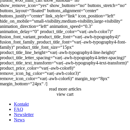
[fusion_woo_mini_cart show_subtotal=“no“
show_remove_icon=“yes“ show_buttons=“no“ buttons_stretch=“no“
buttons_layout=“floated“ buttons_alignment=“center“
buttons_justify=“center“ link_style=“link“ icon_position=“left“
hide_on_mobile=“small-visibility,medium-visibility,large-visibility“
animation_direction=“left“ animation_speed=“0.3″
animation_delay=“0″ product_title_color=“var(–awb-color7)“
fusion_font_variant_product_title_font=“var(–awb-typography4)“
fusion_font_family_product_title_font=“var(–awb-typography4-font-
family)“ product_title_font_size=“15px“
product_title_line_height=“var(–awb-typography4-line-height)“
product_title_letter_spacing=“var(–awb-typography4-letter-spacing)“
product_title_text_transform=“var(–awb-typography4-text-transform)“
product_price_color=“var(–awb-color8)“
remove_icon_bg_color=“var(–awb-color3)“
remove_icon_color=“var(–awb-color6)“ margin_top=“8px“
margin_bottom=“24px“ /]
read more articles
view cart
Kontakt
FAQ
Newsletter
News
Nach