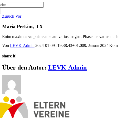
che
Zum
ch:
Inhalt
springen
Zurück
Vor
Maria Perkins, TX
Enim maximus vulputate ante aul varius magna. Phasellus varius nulla
Von
LEVK-Admin
|
2024-01-09T19:38:43+01:00
9. Januar 2024
|
Komm
share it!
Facebook
X
Reddit
LinkedIn
WhatsApp
Telegram
Tumblr
Pinterest
Vk
Xing
E-
Über den Autor:
LEVK-Admin
Mail