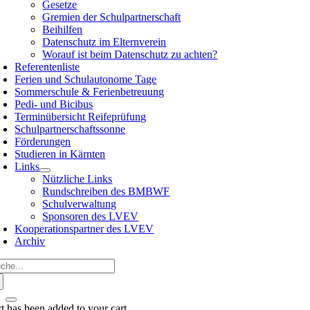
Gesetze
Gremien der Schulpartnerschaft
Beihilfen
Datenschutz im Elternverein
Worauf ist beim Datenschutz zu achten?
Referentenliste
Ferien und Schulautonome Tage
Sommerschule & Ferienbetreuung
Pedi- und Bicibus
Terminübersicht Reifeprüfung
Schulpartnerschaftssonne
Förderungen
Studieren in Kärnten
Links
Nützliche Links
Rundschreiben des BMBWF
Schulverwaltung
Sponsoren des LVEV
Kooperationspartner des LVEV
Archiv
che
ch:
t has been added to your cart.