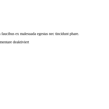
 faucibus ex malesuada egestas nec tincidunt phare.
für
entare deaktiviert
Maria
Perkins,
TX