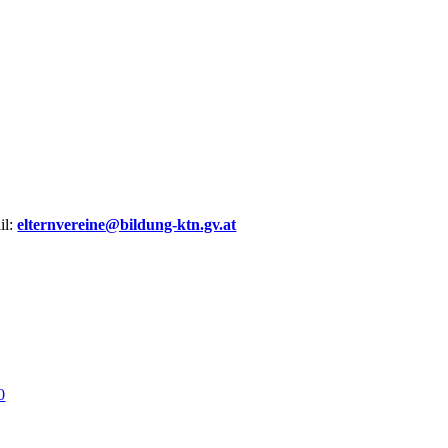
il:
elternvereine@bildung-ktn.gv.at
0