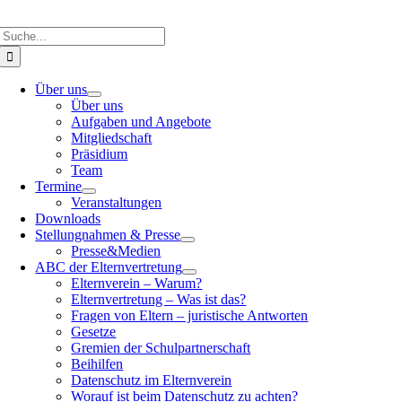
Suche
nach:
Über uns
Über uns
Aufgaben und Angebote
Mitgliedschaft
Präsidium
Team
Termine
Veranstaltungen
Downloads
Stellungnahmen & Presse
Presse&Medien
ABC der Elternvertretung
Elternverein – Warum?
Elternvertretung – Was ist das?
Fragen von Eltern – juristische Antworten
Gesetze
Gremien der Schulpartnerschaft
Beihilfen
Datenschutz im Elternverein
Worauf ist beim Datenschutz zu achten?