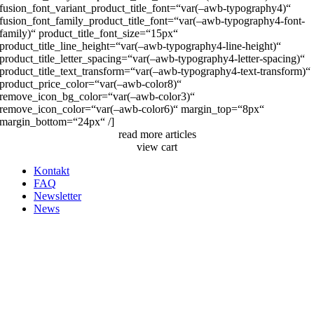
fusion_font_variant_product_title_font=“var(–awb-typography4)“
fusion_font_family_product_title_font=“var(–awb-typography4-font-
family)“ product_title_font_size=“15px“
product_title_line_height=“var(–awb-typography4-line-height)“
product_title_letter_spacing=“var(–awb-typography4-letter-spacing)“
product_title_text_transform=“var(–awb-typography4-text-transform)“
product_price_color=“var(–awb-color8)“
remove_icon_bg_color=“var(–awb-color3)“
remove_icon_color=“var(–awb-color6)“ margin_top=“8px“
margin_bottom=“24px“ /]
read more articles
view cart
Kontakt
FAQ
Newsletter
News
Nach
oben