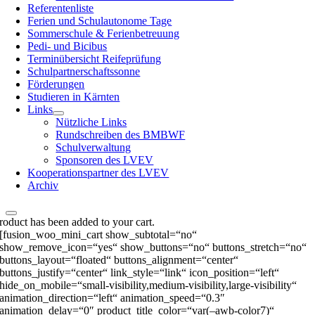
Referentenliste
Ferien und Schulautonome Tage
Sommerschule & Ferienbetreuung
Pedi- und Bicibus
Terminübersicht Reifeprüfung
Schulpartnerschaftssonne
Förderungen
Studieren in Kärnten
Links
Nützliche Links
Rundschreiben des BMBWF
Schulverwaltung
Sponsoren des LVEV
Kooperationspartner des LVEV
Archiv
roduct has been added to your cart.
[fusion_woo_mini_cart show_subtotal=“no“
show_remove_icon=“yes“ show_buttons=“no“ buttons_stretch=“no“
buttons_layout=“floated“ buttons_alignment=“center“
buttons_justify=“center“ link_style=“link“ icon_position=“left“
hide_on_mobile=“small-visibility,medium-visibility,large-visibility“
animation_direction=“left“ animation_speed=“0.3″
animation_delay=“0″ product_title_color=“var(–awb-color7)“