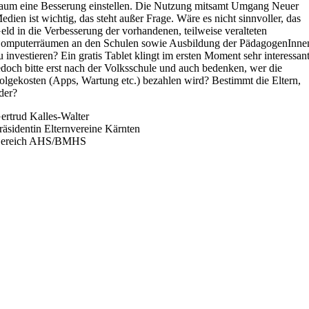
aum eine Besserung einstellen. Die Nutzung mitsamt Umgang Neuer
edien ist wichtig, das steht außer Frage. Wäre es nicht sinnvoller, das
eld in die Verbesserung der vorhandenen, teilweise veralteten
omputerräumen an den Schulen sowie Ausbildung der PädagogenInne
u investieren? Ein gratis Tablet klingt im ersten Moment sehr interessant
edoch bitte erst nach der Volksschule und auch bedenken, wer die
olgekosten (Apps, Wartung etc.) bezahlen wird? Bestimmt die Eltern,
der?
ertrud Kalles-Walter
räsidentin Elternvereine Kärnten
ereich AHS/BMHS