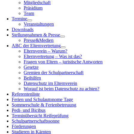
Mitgliedschaft
Präsidium
Team
Termine
Veranstaltungen
Downloads
Stellungnahmen & Presse
Presse&Medien
ABC der Elternvertretung
Elternverein – Warum?
Elternvertretung – Was ist das?
Fragen von Eltern – juristische Antworten
Gesetze
Gremien der Schulpartnerschaft
Beihilfen
Datenschutz im Elternverein
Worauf ist beim Datenschutz zu achten?
Referentenliste
Ferien und Schulautonome Tage
Sommerschule & Ferienbetreuung
Pedi- und Bicibus
Terminübersicht Reifeprüfung
Schulpartnerschaftssonne
Förderungen
Studieren in Kärnten