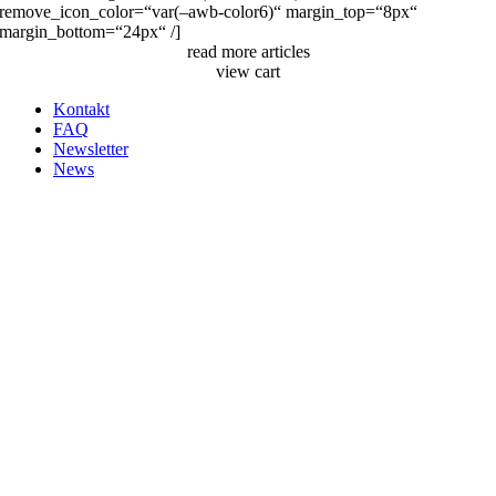
remove_icon_color=“var(–awb-color6)“ margin_top=“8px“
margin_bottom=“24px“ /]
read more articles
view cart
Kontakt
FAQ
Newsletter
News
Nach
oben