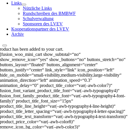
Links
Nützliche Links
Rundschreiben des BMBWF
Schulverwaltung
Sponsoren des LVEV
Kooperationspartner des LVEV
Archiv
roduct has been added to your cart.
[fusion_woo_mini_cart show_subtotal=“no“
show_remove_icon=“yes“ show_buttons=“no“ buttons_stretch=“no“
buttons_layout=“floated“ buttons_alignment=“center“
buttons_justify=“center“ link_style=“link“ icon_position=“left“
hide_on_mobile=“small-visibility,medium-visibility,large-visibility“
animation_direction=“left“ animation_speed=“0.3″
animation_delay=“0″ product_title_color=“var(–awb-color7)“
fusion_font_variant_product_title_font=“var(–awb-typography4)“
fusion_font_family_product_title_font=“var(–awb-typography4-font-
family)“ product_title_font_size=“15px“
product_title_line_height=“var(–awb-typography4-line-height)“
product_title_letter_spacing=“var(–awb-typography4-letter-spacing)“
product_title_text_transform=“var(–awb-typography4-text-transform)“
product_price_color=“var(–awb-color8)“
remove_icon_bg_color=“var(–awb-color3)“