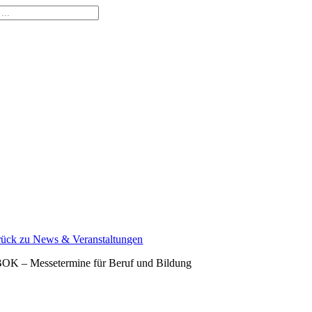
Zum
Inhalt
springen
rück zu News & Veranstaltungen
OK – Messetermine für Beruf und Bildung