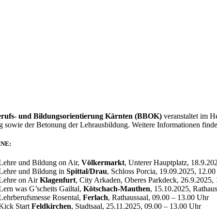
erufs- und Bildungsorientierung Kärnten (BBOK)
veranstaltet im 
 sowie der Betonung der Lehrausbildung. Weitere Informationen find
INE
:
Lehre und Bildung on Air,
Völkermarkt
, Unterer Hauptplatz, 18.9.20
Lehre und Bildung in
Spittal/Drau
, Schloss Porcia, 19.09.2025, 12.00
Lehre on Air
Klagenfurt
, City Arkaden, Oberes Parkdeck, 26.9.2025, 
Lern was G’scheits Gailtal,
Kötschach-Mauthen
, 15.10.2025, Rathau
Lehrberufsmesse Rosental,
Ferlach
, Rathaussaal, 09.00 – 13.00 Uhr
Kick Start
Feldkirchen
, Stadtsaal, 25.11.2025, 09.00 – 13.00 Uhr