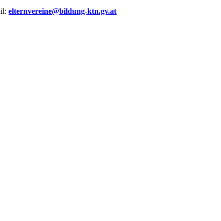
il:
elternvereine@bildung-ktn.gv.at