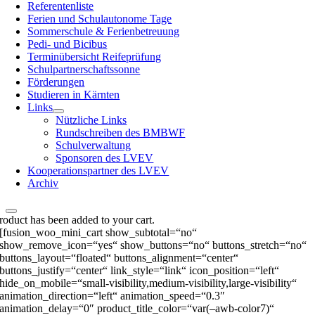
Referentenliste
Ferien und Schulautonome Tage
Sommerschule & Ferienbetreuung
Pedi- und Bicibus
Terminübersicht Reifeprüfung
Schulpartnerschaftssonne
Förderungen
Studieren in Kärnten
Links
Nützliche Links
Rundschreiben des BMBWF
Schulverwaltung
Sponsoren des LVEV
Kooperationspartner des LVEV
Archiv
roduct has been added to your cart.
[fusion_woo_mini_cart show_subtotal=“no“
show_remove_icon=“yes“ show_buttons=“no“ buttons_stretch=“no“
buttons_layout=“floated“ buttons_alignment=“center“
buttons_justify=“center“ link_style=“link“ icon_position=“left“
hide_on_mobile=“small-visibility,medium-visibility,large-visibility“
animation_direction=“left“ animation_speed=“0.3″
animation_delay=“0″ product_title_color=“var(–awb-color7)“