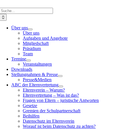
Suche
nach:
Über uns
Über uns
Aufgaben und Angebote
Mitgliedschaft
Präsidium
Team
Termine
Veranstaltungen
Downloads
Stellungnahmen & Presse
Presse&Medien
ABC der Elternvertretung
Elternverein – Warum?
Elternvertretung – Was ist das?
Fragen von Eltern – juristische Antworten
Gesetze
Gremien der Schulpartnerschaft
Beihilfen
Datenschutz im Elternverein
Worauf ist beim Datenschutz zu achten?