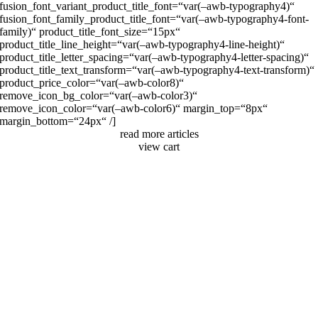
fusion_font_variant_product_title_font=“var(–awb-typography4)“
fusion_font_family_product_title_font=“var(–awb-typography4-font-
family)“ product_title_font_size=“15px“
product_title_line_height=“var(–awb-typography4-line-height)“
product_title_letter_spacing=“var(–awb-typography4-letter-spacing)“
product_title_text_transform=“var(–awb-typography4-text-transform)“
product_price_color=“var(–awb-color8)“
remove_icon_bg_color=“var(–awb-color3)“
remove_icon_color=“var(–awb-color6)“ margin_top=“8px“
margin_bottom=“24px“ /]
read more articles
view cart
Nach
oben