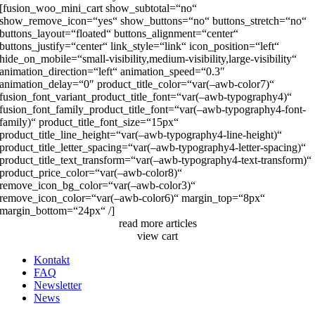
[fusion_woo_mini_cart show_subtotal=“no“
show_remove_icon=“yes“ show_buttons=“no“ buttons_stretch=“no“
buttons_layout=“floated“ buttons_alignment=“center“
buttons_justify=“center“ link_style=“link“ icon_position=“left“
hide_on_mobile=“small-visibility,medium-visibility,large-visibility“
animation_direction=“left“ animation_speed=“0.3″
animation_delay=“0″ product_title_color=“var(–awb-color7)“
fusion_font_variant_product_title_font=“var(–awb-typography4)“
fusion_font_family_product_title_font=“var(–awb-typography4-font-
family)“ product_title_font_size=“15px“
product_title_line_height=“var(–awb-typography4-line-height)“
product_title_letter_spacing=“var(–awb-typography4-letter-spacing)“
product_title_text_transform=“var(–awb-typography4-text-transform)“
product_price_color=“var(–awb-color8)“
remove_icon_bg_color=“var(–awb-color3)“
remove_icon_color=“var(–awb-color6)“ margin_top=“8px“
margin_bottom=“24px“ /]
read more articles
view cart
Kontakt
FAQ
Newsletter
News