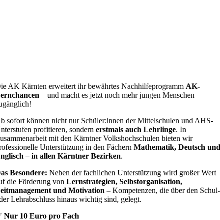
ie AK Kärnten erweitert ihr bewährtes Nachhilfeprogramm
AK-
ernchancen
– und macht es jetzt noch mehr jungen Menschen
ugänglich!
b sofort können nicht nur Schüler:innen der Mittelschulen und AHS-
nterstufen profitieren, sondern
erstmals auch Lehrlinge
. In
usammenarbeit mit den Kärntner Volkshochschulen bieten wir
rofessionelle Unterstützung in den Fächern
Mathematik, Deutsch un
nglisch
–
in allen Kärntner Bezirken
.
as Besondere:
Neben der fachlichen Unterstützung wird großer Wert
uf die Förderung von
Lernstrategien, Selbstorganisation,
eitmanagement und Motivation
– Kompetenzen, die über den Schul
der Lehrabschluss hinaus wichtig sind, gelegt.
✅
Nur 10 Euro pro Fach