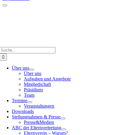
Suche
nach:
Über uns
Über uns
Aufgaben und Angebote
Mitgliedschaft
Präsidium
Team
Termine
Veranstaltungen
Downloads
Stellungnahmen & Presse
Presse&Medien
ABC der Elternvertretung
Elternverein – Warum?